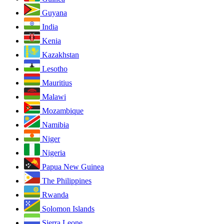
Guyana
India
Kenia
Kazakhstan
Lesotho
Mauritius
Malawi
Mozambique
Namibia
Niger
Nigeria
Papua New Guinea
The Philippines
Rwanda
Solomon Islands
Sierra Leone