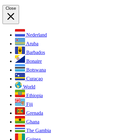
Close
Nederland
Aruba
Barbados
Bonaire
Botswana
Curaçao
World
Ethiopia
Fiji
Grenada
Ghana
The Gambia
Guinea