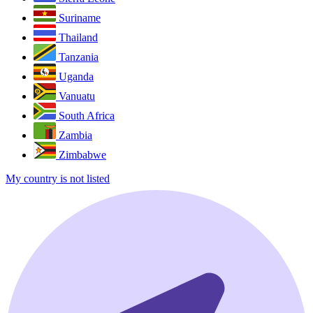
Suriname
Thailand
Tanzania
Uganda
Vanuatu
South Africa
Zambia
Zimbabwe
My country is not listed