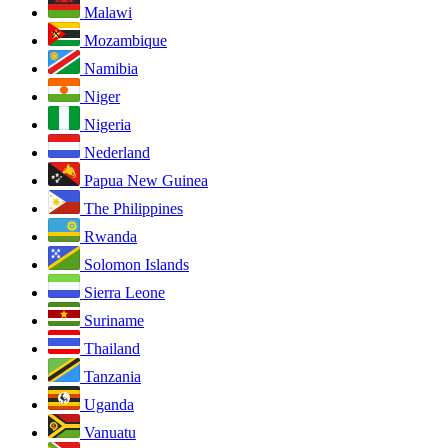
Malawi
Mozambique
Namibia
Niger
Nigeria
Nederland
Papua New Guinea
The Philippines
Rwanda
Solomon Islands
Sierra Leone
Suriname
Thailand
Tanzania
Uganda
Vanuatu