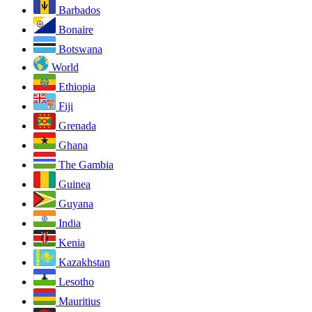
Barbados
Bonaire
Botswana
World
Ethiopia
Fiji
Grenada
Ghana
The Gambia
Guinea
Guyana
India
Kenia
Kazakhstan
Lesotho
Mauritius